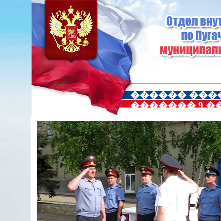
������ ���
������� 9 ��