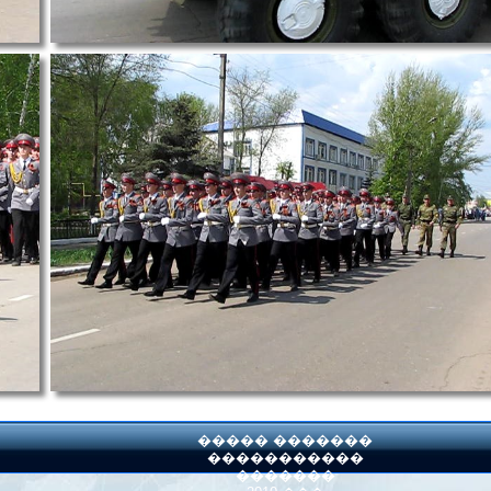
����� �������
�����������
�������