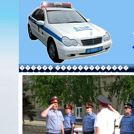
������ �������������
������� 9 ��� 2010 ����