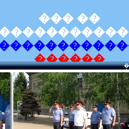
���
��
�����������
�����������
������
�