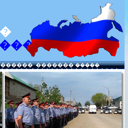
�
���
�������
�������
�����
������ ����������� �������